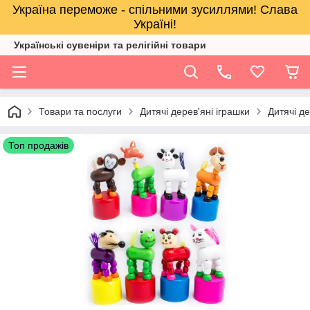
Україна переможе - спільними зусиллями! Слава
Україні!
Українські сувеніри та релігійнi товари
Товари та послуги
Дитячі дерев'яні іграшки
Дитячі де
Топ продажів