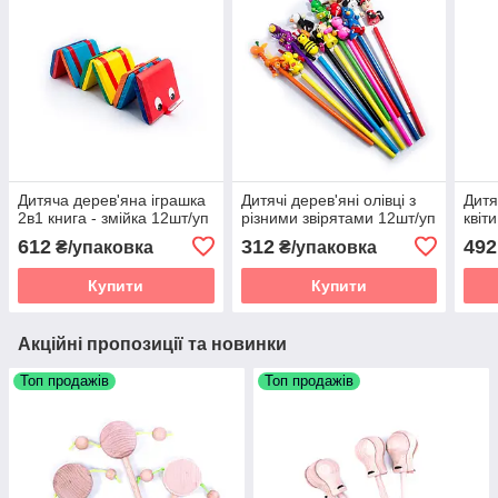
Дитяча дерев'яна іграшка
Дитячі дерев'яні олівці з
Дитя
2в1 книга - змійка 12шт/уп
різними звірятами 12шт/уп
квіт
612
312
492
₴/упаковка
₴/упаковка
Купити
Купити
Акційні пропозиції та новинки
Топ продажів
Топ продажів