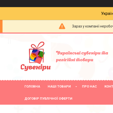
Украї
Зараз у компанії неробо
Українські сувеніри та
релігійнi товари
ГОЛОВНА
НАШІ ТОВАРИ
ПРО НАС
КОН
ДОГОВІР ПУБЛІЧНОЇ ОФЕРТИ