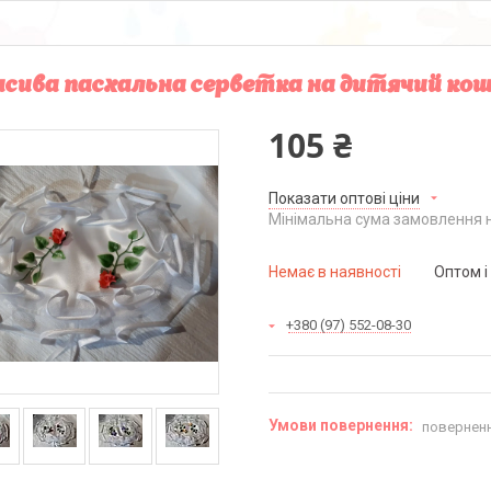
сива пасхальна серветка на дитячий ко
105 ₴
Показати оптові ціни
Мінімальна сума замовлення н
Немає в наявності
Оптом і
+380 (97) 552-08-30
поверненн