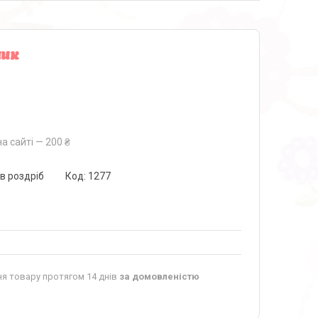
шик
а сайті — 200 ₴
 в роздріб
Код:
1277
я товару протягом 14 днів
за домовленістю