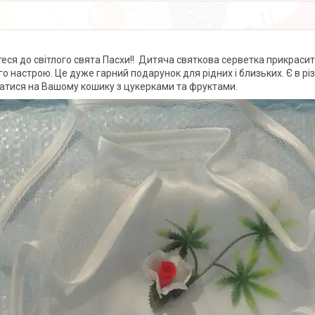
теся до світлого свята Пасхи!! Дитяча святкова серветка прикраси
го настрою. Це дуже гарний подарунок для рідних і близьких. Є в р
атися на Вашому кошику з цукерками та фруктами.