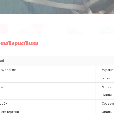
рактеристики
ні
а виробник
Україна
Білий
іал
Атлас
Новий
иробу
Сервет
 скатертини
Овальн