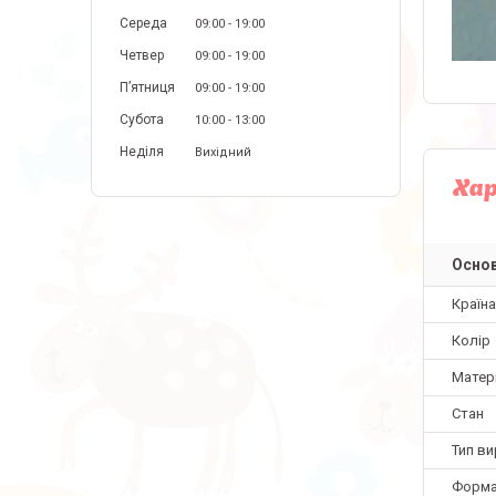
Середа
09:00
19:00
Четвер
09:00
19:00
Пʼятниця
09:00
19:00
Субота
10:00
13:00
Неділя
Вихідний
Ха
Основ
Країн
Колір
Матер
Стан
Тип в
Форма