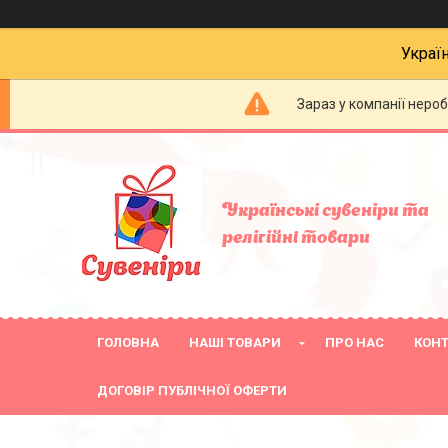
Украї
Зараз у компанії неро
Українські сувеніри та
релігійнi товари
ГОЛОВНА
НАШІ ТОВАРИ
ПРО НАС
КОН
ДОГОВІР ПУБЛІЧНОЇ ОФЕРТИ