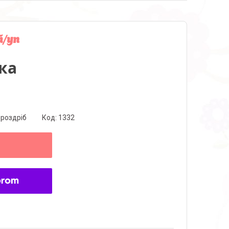
т/уп
ка
 роздріб
Код:
1332