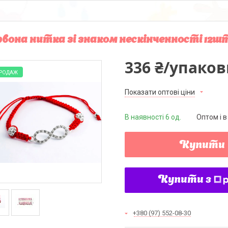
вона нитка зі знаком нескінченності 12ш
336 ₴/упаков
ПРОДАЖ
Показати оптові ціни
В наявності 6 од.
Оптом і в
Купити
Купити з
+380 (97) 552-08-30