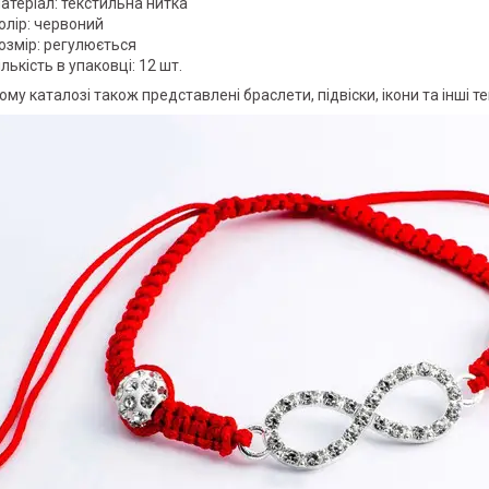
еріал: текстильна нитка
ір: червоний
мір: регулюється
ькість в упаковці: 12 шт.
ому каталозі також представлені браслети, підвіски, ікони та інші т