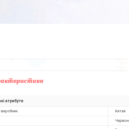
рактеристики
ні атрибути
а виробник
Китай
Червон