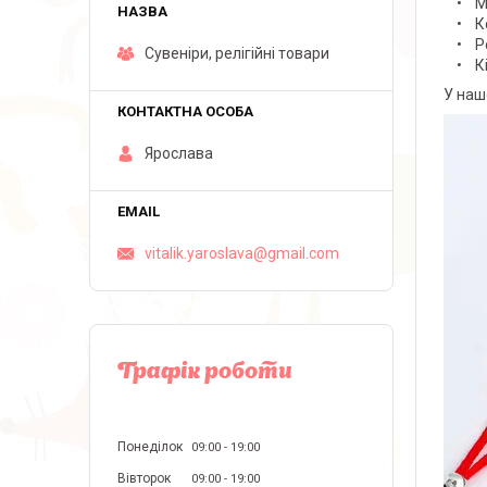
• Мат
• Кол
• Роз
Сувеніри, релігійні товари
• Кіл
У наш
Ярослава
vitalik.yaroslava@gmail.com
Графік роботи
Понеділок
09:00
19:00
Вівторок
09:00
19:00