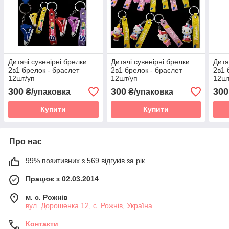
Дитячі сувенірні брелки
Дитячі сувенірні брелки
Дитя
2в1 брелок - браслет
2в1 брелок - браслет
2в1 
12шт/уп
12шт/уп
12шт
300
300
300
₴/упаковка
₴/упаковка
Купити
Купити
Про нас
99% позитивних з 569 відгуків за рік
Працює з 02.03.2014
м. с. Рожнів
вул. Дорошенка 12, с. Рожнів, Україна
Контакти