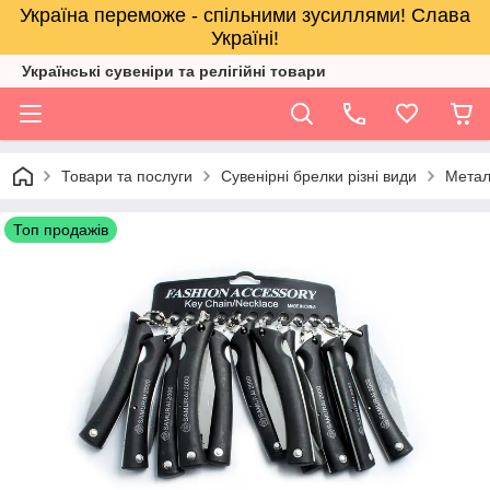
Україна переможе - спільними зусиллями! Слава
Україні!
Українські сувеніри та релігійнi товари
Товари та послуги
Сувенірні брелки різні види
Метал
Топ продажів