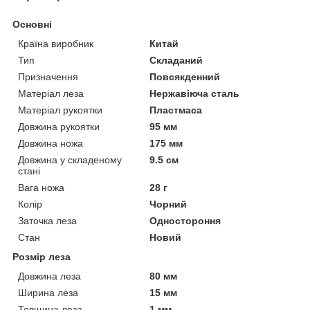
Основні
Країна виробник
Китай
Тип
Складаний
Призначення
Повсякденний
Матеріал леза
Нержавіюча сталь
Матеріал рукоятки
Пластмаса
Довжина рукоятки
95 мм
Довжина ножа
175 мм
Довжина у складеному
9.5 см
стані
Вага ножа
28 г
Колір
Чорний
Заточка леза
Одностороння
Стан
Новий
Розмір леза
Довжина леза
80 мм
Ширина леза
15 мм
Товщина леза
1 мм