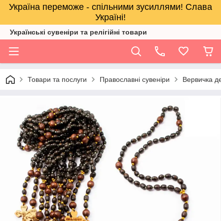
Україна переможе - спільними зусиллями! Слава
Україні!
Українські сувеніри та релігійнi товари
Товари та послуги
Православні сувеніри
Вервичка д