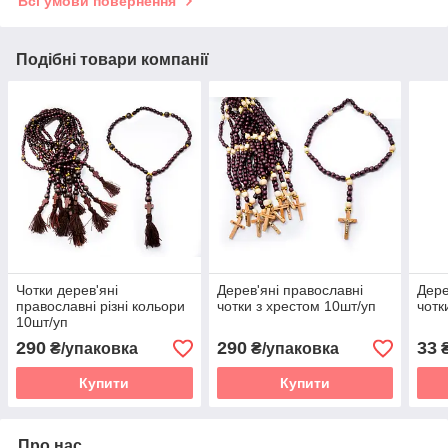
Всі умови повернення
Подібні товари компанії
Чотки дерев'яні
Дерев'яні православні
Дере
православні різні кольори
чотки з хрестом 10шт/уп
чотк
10шт/уп
290
290
33
₴/упаковка
₴/упаковка
Купити
Купити
Про нас