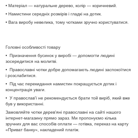
• Матеріал — натуральне дерево, колір — коричневий.
• Намистини середніх розмірів і гладкі на дотик.
• Вага виробу невелика, тому чотками зручно користуватися.
Головні особливості товару
• Призначення бусинок у виробі — допомогти людині
зосередитися на молитві.
• Православні чотки добре допомагають людині заспокоїтися
і розслабитися.
• Під час перекидання намистин покращується дотик і
концентрація уваги.
• У православ'ї не рекомендується брати той виріб, який вже
був у використанні.
Замовляйте чотки дерев'яні православні на сайті нашого
інтернет-магазину прямо зараз. Ми пропонуємо кілька
зручних для вас способів оплати — готівка, переказ на карту
«Приват банку», накладений платіж.