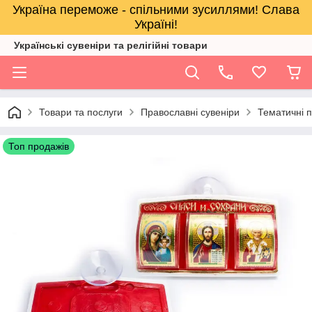
Україна переможе - спільними зусиллями! Слава
Україні!
Українські сувеніри та релігійнi товари
Товари та послуги
Православні сувеніри
Тематичні п
Топ продажів