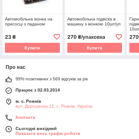
Автомобільна іконка на
Автомобільна підвіска в
Гарн
присосці з ладаном
машину з іконкою 10шт/уп
підв
10шт
23
270
270
₴
₴/упаковка
Купити
Купити
Про нас
99% позитивних з 569 відгуків за рік
Працює з 02.03.2014
м. с. Рожнів
вул. Дорошенка 12, с. Рожнів, Україна
Контакти
Сьогодні вихідний
Показати весь графік роботи