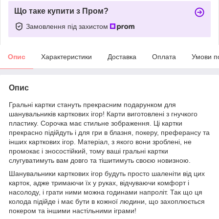
Що таке купити з Пром?
Замовлення під захистом
Опис
Характеристики
Доставка
Оплата
Умови п
Опис
Гральні картки стануть прекрасним подарунком для
шанувальників карткових ігор! Карти виготовлені з гнучкого
пластику. Сорочка має стильне зображення. Ці картки
прекрасно підійдуть і для гри в блазня, покеру, преферансу та
інших карткових ігор. Матеріал, з якого вони зроблені, не
промокає і зносостійкий, тому ваші гральні картки
слугуватимуть вам довго та тішитимуть своєю новизною.
Шанувальники карткових ігор будуть просто шаленіти від цих
карток, адже тримаючи їх у руках, відчуваючи комфорт і
насолоду, і грати ними можна годинами напроліт. Так що ця
колода підійде і має бути в кожної людини, що захоплюється
покером та іншими настільними іграми!