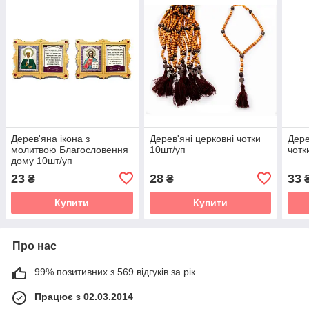
Дерев'яна ікона з
Дерев'яні церковні чотки
Дере
молитвою Благословення
10шт/уп
чотк
дому 10шт/уп
23
28
33
₴
₴
Купити
Купити
Про нас
99% позитивних з 569 відгуків за рік
Працює з 02.03.2014