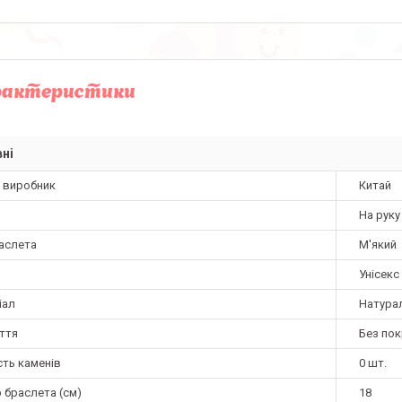
рактеристики
ні
а виробник
Китай
На руку
раслета
М'який
Унісекс
іал
Натура
ття
Без по
сть каменів
0 шт.
 браслета (см)
18