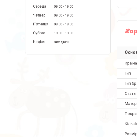
Середа
09:00
19:00
Четвер
09:00
19:00
Пʼятниця
09:00
19:00
Ха
Субота
10:00
13:00
Неділя
Вихідний
Основ
Країн
Тип
Тип б
Стать
Матер
Покри
Кількі
Розмір