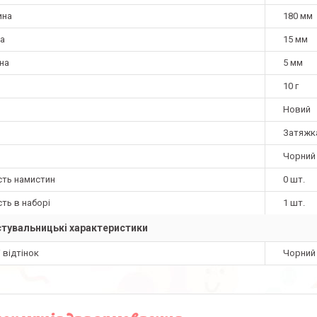
ина
180 мм
а
15 мм
на
5 мм
10 г
Новий
Затяжк
Чорний
сть намистин
0 шт.
сть в наборі
1 шт.
тувальницькі характеристики
і відтінок
Чорний