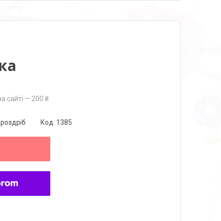
ка
а сайті — 200 ₴
 роздріб
Код:
1385