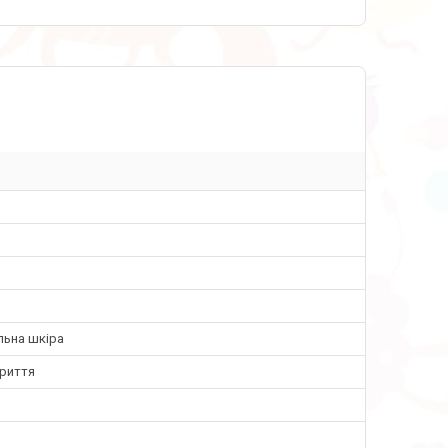
льна шкіра
криття