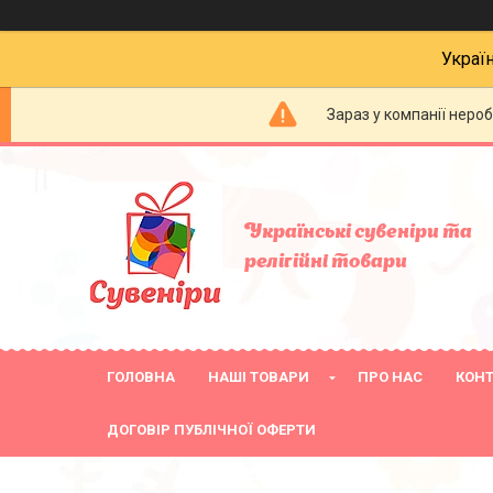
Украї
Зараз у компанії неро
Українські сувеніри та
релігійнi товари
ГОЛОВНА
НАШІ ТОВАРИ
ПРО НАС
КОН
ДОГОВІР ПУБЛІЧНОЇ ОФЕРТИ