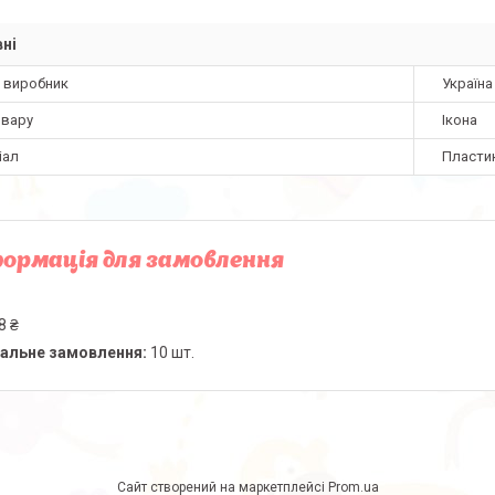
ні
а виробник
Україна
овару
Ікона
іал
Пласти
ормація для замовлення
8 ₴
альне замовлення:
10 шт.
Сайт створений на маркетплейсі
Prom.ua