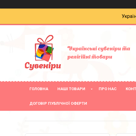
Украї
Українські сувеніри та
релігійнi товари
ГОЛОВНА
НАШІ ТОВАРИ
ПРО НАС
КОН
ДОГОВІР ПУБЛІЧНОЇ ОФЕРТИ