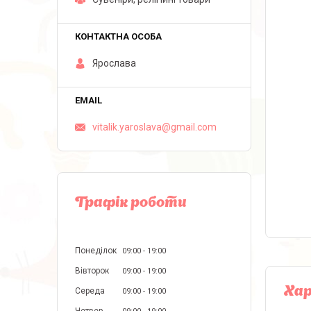
Ярослава
vitalik.yaroslava@gmail.com
Графік роботи
Понеділок
09:00
19:00
Вівторок
09:00
19:00
Ха
Середа
09:00
19:00