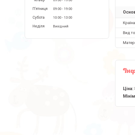
Четвер
09:00
19:00
Пʼятниця
09:00
19:00
Основ
Субота
10:00
13:00
Країн
Неділя
Вихідний
Вид т
Матер
Інф
Ціна:
Мінім