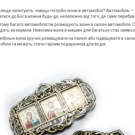
 люди запитують: навіщо потрібні ікони в автомобілі? Автомобіль —
атися до Бога можна будь-де, незалежно від того, де саме перебу
тому багато автомобілістів розміщують ікони в салоні автомобіля. 
дять за кермом. Невелика ікона в машині для багатьох стає символі
обільні ікони зручно розміщувати на панелі або підвішувати в сало
обіля та можуть стати гарним подарунком для водія.