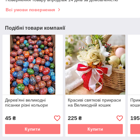
Всі умови повернення
Подібні товари компанії
Дерев'яні великодні
Красиві святкові прикраси
Прик
пісанки різні кольори
на Великодній кошик
кош
45
225
195
₴
₴
Купити
Купити