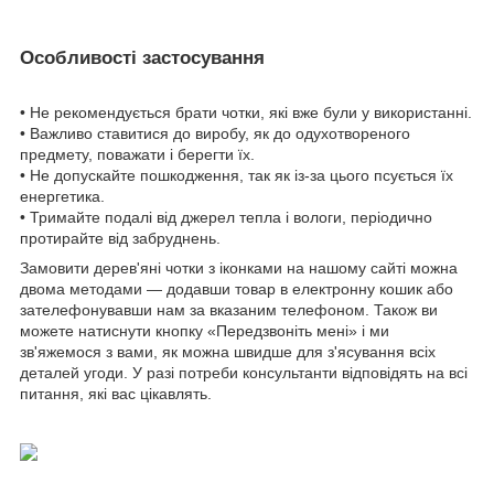
Особливості застосування
• Не рекомендується брати чотки, які вже були у використанні.
• Важливо ставитися до виробу, як до одухотвореного
предмету, поважати і берегти їх.
• Не допускайте пошкодження, так як із-за цього псується їх
енергетика.
• Тримайте подалі від джерел тепла і вологи, періодично
протирайте від забруднень.
Замовити дерев'яні чотки з іконками на нашому сайті можна
двома методами — додавши товар в електронну кошик або
зателефонувавши нам за вказаним телефоном. Також ви
можете натиснути кнопку «Передзвоніть мені» і ми
зв'яжемося з вами, як можна швидше для з'ясування всіх
деталей угоди. У разі потреби консультанти відповідять на всі
питання, які вас цікавлять.