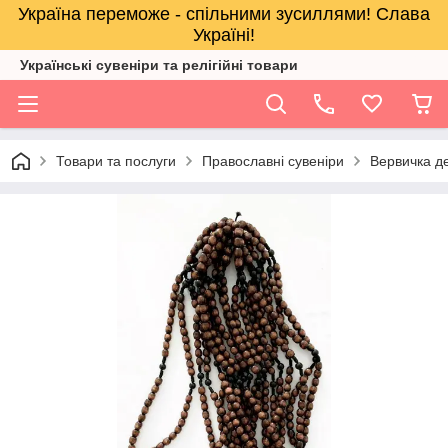
Україна переможе - спільними зусиллями! Слава
Україні!
Українські сувеніри та релігійнi товари
Товари та послуги
Православні сувеніри
Вервичка д