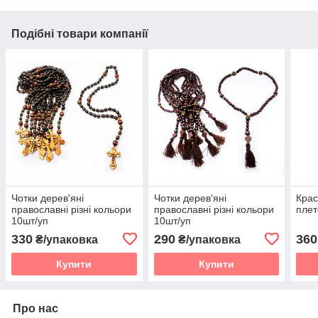
Подібні товари компанії
Чотки дерев'яні
Чотки дерев'яні
Крас
православні різні кольори
православні різні кольори
плет
10шт/уп
10шт/уп
330
290
360
₴/упаковка
₴/упаковка
Купити
Купити
Про нас