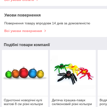
Умови повернення
Повернення товару впродовж 14 днів за домовленістю
Всі умови повернення
Подібні товари компанії
Однотонні новорічні кулі
Дитяча іграшка-павук
Водя
матові 8 см різні кольори
силіконовий різні кольори
pon