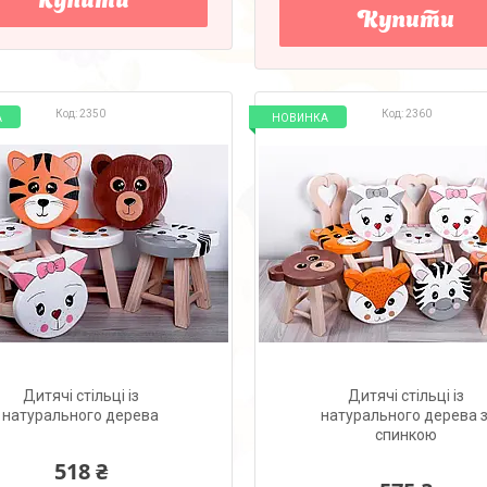
Купити
Купити
2350
2360
А
НОВИНКА
Дитячі стільці із
Дитячі стільці із
натурального дерева
натурального дерева з
спинкою
518 ₴