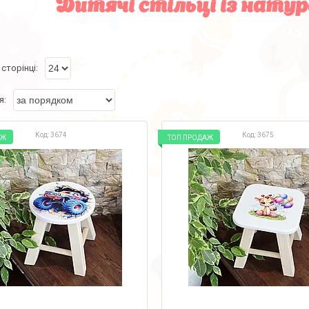
Дитячі стільці із натур
3674
3675
АЖ
ТОП ПРОДАЖ