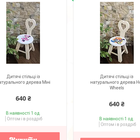
Дитячі стільці із
Дитячі стільці із
атурального дерева Міні
натурального дерева H
Wheels
640 ₴
640 ₴
В наявності 1 од.
Оптом і в роздріб
В наявності 1 од.
Оптом і в роздріб