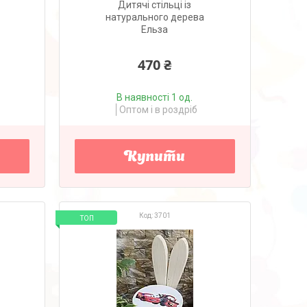
Дитячі стільці із
натурального дерева
Ельза
470 ₴
В наявності 1 од.
Оптом і в роздріб
Купити
3701
ТОП