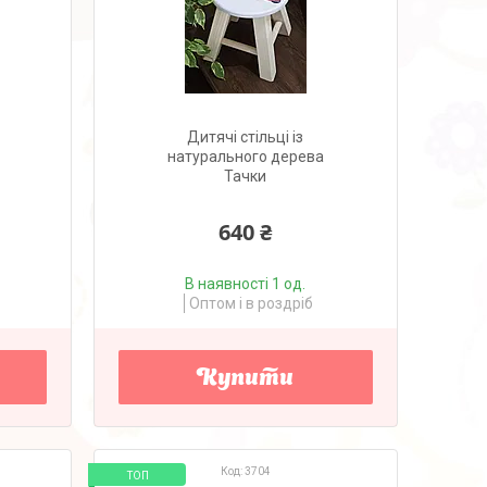
Дитячі стільці із
натурального дерева
Тачки
640 ₴
В наявності 1 од.
Оптом і в роздріб
Купити
3704
ТОП