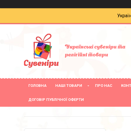
Украї
Українські сувеніри та
релігійнi товари
ГОЛОВНА
НАШІ ТОВАРИ
ПРО НАС
КОН
ДОГОВІР ПУБЛІЧНОЇ ОФЕРТИ