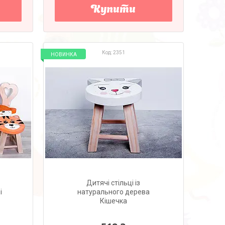
Купити
2351
НОВИНКА
Дитячі стільці із
і
натурального дерева
Кішечка